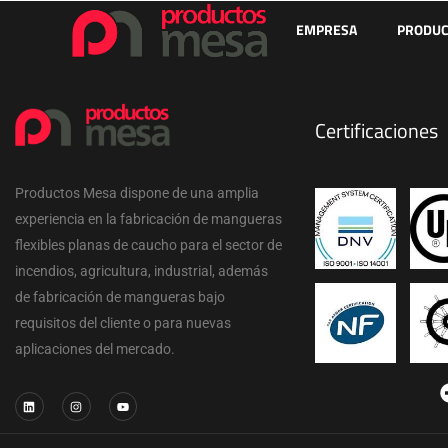
EMPRESA
PRODUC
Certificaciones
Productos Mesa dispone de una amplia
experiencia en la fabricación de mangueras
flexibles planas de caucho para el sector de
incendios, agricultura, industrial, además
de fabricación de mangueras bajo
requisitos del cliente o para nuevas
aplicaciones del mercado.