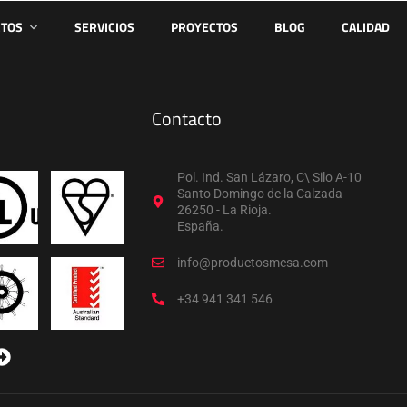
TOS
SERVICIOS
PROYECTOS
BLOG
CALIDAD
Contacto
Pol. Ind. San Lázaro, C\ Silo A-10
Santo Domingo de la Calzada
26250 - La Rioja.
España.
info@productosmesa.com
+34 941 341 546